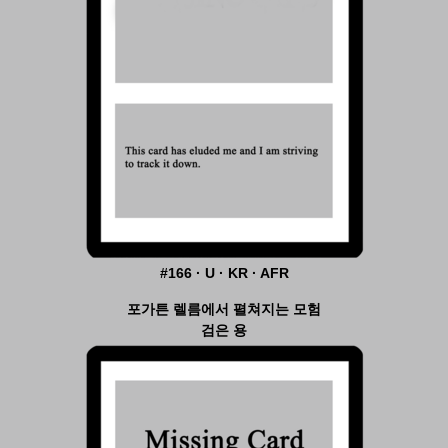
#166 · U · KR · AFR
포가튼 렐름에서 펼쳐지는 모험
검은 용