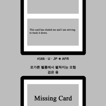
#166 · U · JP ★ AFR
포가튼 렐름에서 펼쳐지는 모험
검은 용