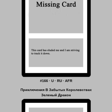
#166 · U · RU · AFR
Приключения В Забытых Королевствах
Зеленый Дракон