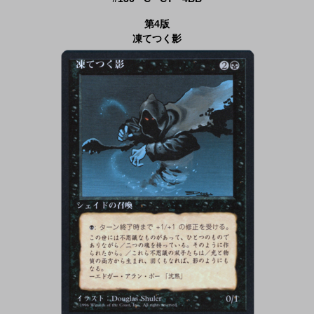
第4版
凍てつく影