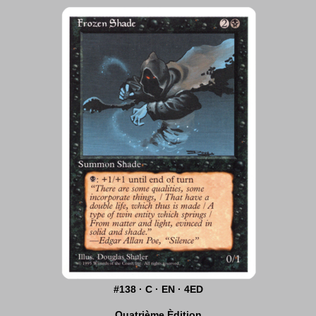
#138 · C · EN · 4ED
Quatrième Èdition