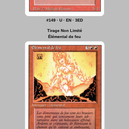
#149 · U · EN · 3ED
Tirage Non Limité
Élémental de feu