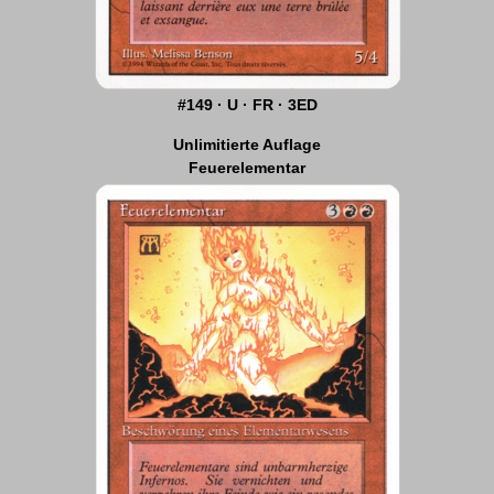
#149 · U · FR · 3ED
Unlimitierte Auflage
Feuerelementar