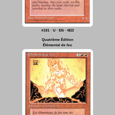
#191 · U · EN · 4ED
Quatrième Èdition
Élémental de feu