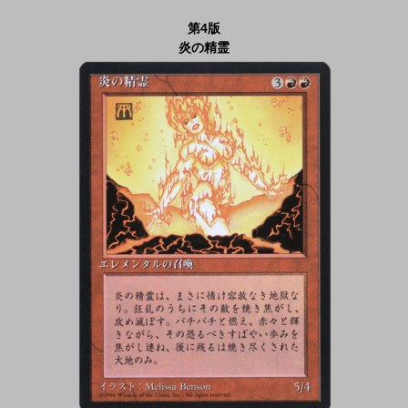
第4版
炎の精霊