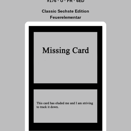
#176 · U · FR · 6ED
Classic Sechste Edition
Feuerelementar