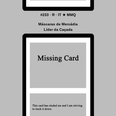
#233 · R · IT ★ MMQ
Máscaras de Mercádia
Líder da Caçada