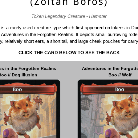
(Zoltan Boros)
Token Legendary Creature - Hamster
is a rarely used creature type which first appeared on tokens in D
Adventures in the Forgotten Realms. It depicts small burrowing rode
y, relatively short ears, a short tail, and large cheek pouches for carr
CLICK THE CARD BELOW TO SEE THE BACK
s in the Forgotten Realms
s in the Forgotten Realms
Adventures in the Forgot
Adventures in the Forgot
Boo // Dog Illusion
Dog Illusion // Boo
Boo // Wolf
Wolf // Boo