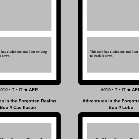
#010 · T · IT ★ AFR
#010 · T · IT ★ AF
s in the Forgotten Realms
Adventures in the Forgot
Boo // Cão Ilusão
Boo // Lobo