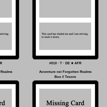
FR
#010 · T · DE ★ AFR
n Realms
Avventure nei Forgotten Realms
Boo // Tesoro