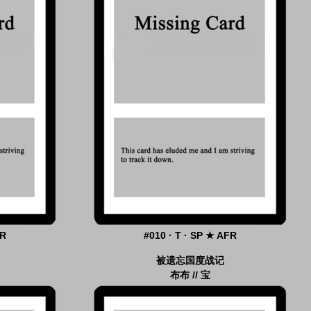
FR
#010 · T · SP ★ AFR
被遗忘国度战记
布布 // 宝