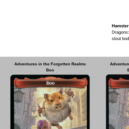
Hamster
Dragons: 
stout bod
Adventures in the Forgotten Realms
ROLL FOR INITIATIVE
Adventure
Adventure
MTGstory.com
Boo