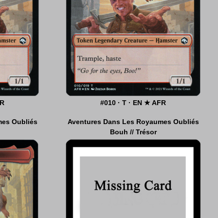
FR
FR
#010 · T · EN ★ AFR
#015 · T · EN ★ AFR
es Oubliés
es Oubliés
Aventures Dans Les Royaumes Oubliés
Bouh // Trésor