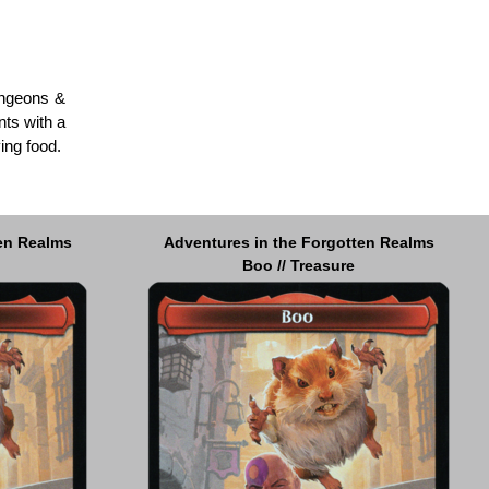
ungeons &
nts with a
ying food.
ten Realms
ten Realms
Adventures in the Forgotten Realms
Adventures in the Forgotten Realms
Boo // Treasure
Treasure // Boo