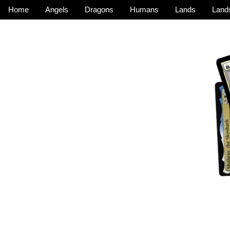
Home
Angels
Dragons
Humans
Lands
Lands