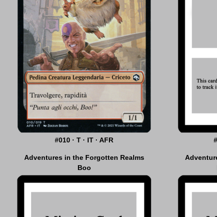
#010 · T · IT · AFR
#17 · A · IT · AFR
Adventures in the Forgotten Realms
Adventure
Boo