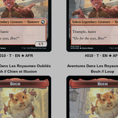
010 · T · EN ★ AFR
003 · T · EN ★ AFR
#010 · T · EN ★ A
#014 · T · EN ★ A
 Dans Les Royaumes Oubliés
 Dans Les Royaumes Oubliés
Aventures Dans Les Royaum
Aventures Dans Les Royaum
h // Chien et Illusion
en et Illusion // Bou
Bouh // Loup
Loup // Boo