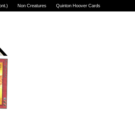
nt.)
Non Creatures
Quinton Hoover Cards