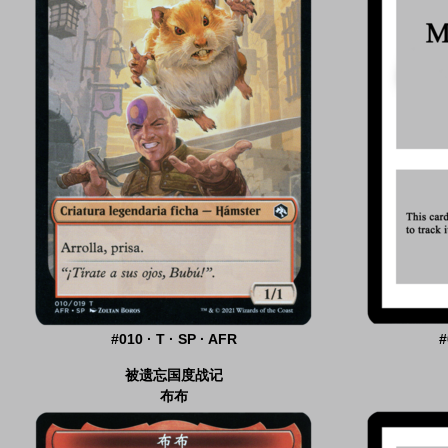
#010 · T · SP · AFR
#17 · A · SP · AFR
#
被遗忘国度战记
万智牌迷你游戏
单包现开
布布