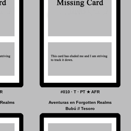
FR
#010 · T · PT ★ AFR
 Realms
Aventuras en Forgotten Realms
Bubú // Tesoro