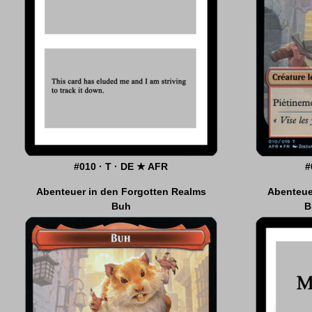
#010 · T · DE ★ AFR
#
#
Abenteuer in den Forgotten Realms
WÜRFLE AUF INITIATIVE!
Abenteue
MTGstory.com
Buh
B