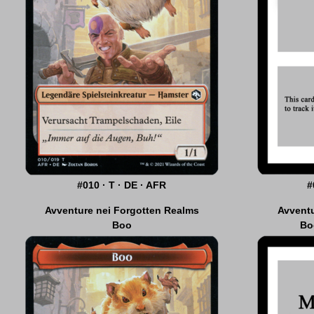
#010 · T · DE · AFR
#12 · A · DE · AFR
#
Avventure nei Forgotten Realms
Avventure nei Forgotten Realms
Avventu
ARCHETIPI PER IL DRAFT DI AFR
Boo
Bo