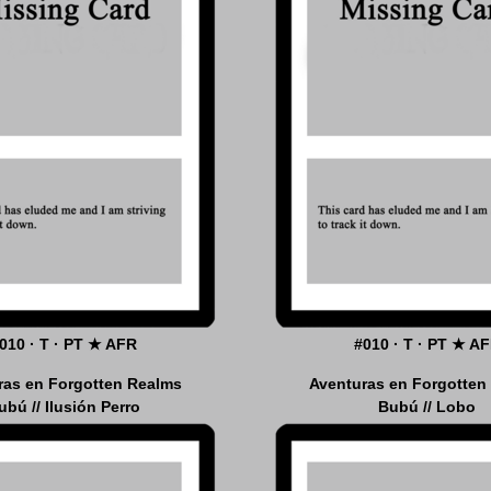
010 · T · PT ★ AFR
#010 · T · PT ★ A
ras en Forgotten Realms
Aventuras en Forgotten
ubú // Ilusión Perro
Bubú // Lobo