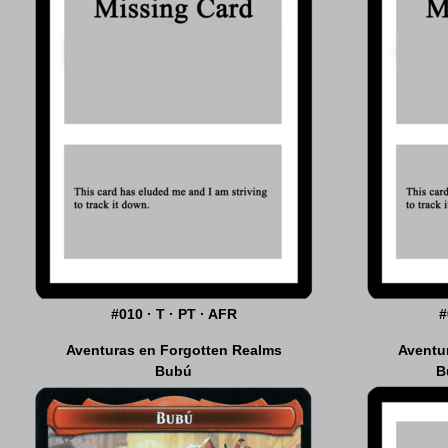
#010 · T · PT · AFR
#
Aventuras en Forgotten Realms
Aventuras en Forgotten Realms
Aventu
ARQUETIPOS DE DRAFT DE AFR
Bubú
B