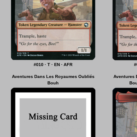
#010 · T · EN · AFR
#12 · A · EN · AFR
#
#
Aventures Dans Les Royaumes Oubliés
Aventures
Aventures
Bouh
Bou
Chi