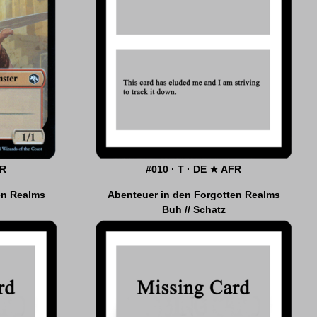
FR
FR
#010 · T · DE ★ AFR
en Realms
Abenteuer in den Forgotten Realms
Buh // Schatz