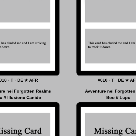
010 · T · DE ★ AFR
#010 · T · DE ★ A
re nei Forgotten Realms
Avventure nei Forgotte
o // Illusione Canide
Boo // Lupo