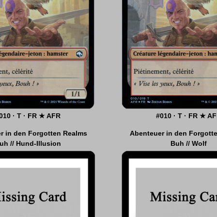
010 · T · FR ★ AFR
003 · T · FR ★ AFR
#010 · T · FR ★ A
#014 · T · FR ★ A
r in den Forgotten Realms
Abenteuer in den Forgott
uh // Hund-Illusion
Buh // Wolf