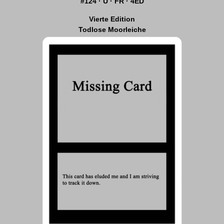
#124 · U · FR · 4ED
Vierte Edition
Todlose Moorleiche