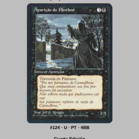
#124 · U · PT · 4BB
Cuarta Edición